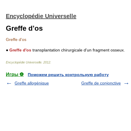
Encyclopédie Universelle
Greffe d'os
Greffe d'os
●
Greffe d'os
transplantation chirurgicale d'un fragment osseux.
Encyclopédie Universelle
.
2012
.
Игры ⚽
Поможем решить контрольную работу
Greffe allogénique
Greffe de conjonctive