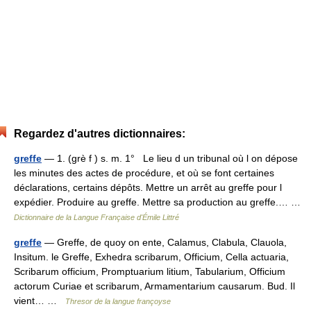
Regardez d'autres dictionnaires:
greffe
— 1. (grè f ) s. m. 1° Le lieu d un tribunal où l on dépose
les minutes des actes de procédure, et où se font certaines
déclarations, certains dépôts. Mettre un arrêt au greffe pour l
expédier. Produire au greffe. Mettre sa production au greffe.… …
Dictionnaire de la Langue Française d'Émile Littré
greffe
— Greffe, de quoy on ente, Calamus, Clabula, Clauola,
Insitum. le Greffe, Exhedra scribarum, Officium, Cella actuaria,
Scribarum officium, Promptuarium litium, Tabularium, Officium
actorum Curiae et scribarum, Armamentarium causarum. Bud. Il
vient… …
Thresor de la langue françoyse