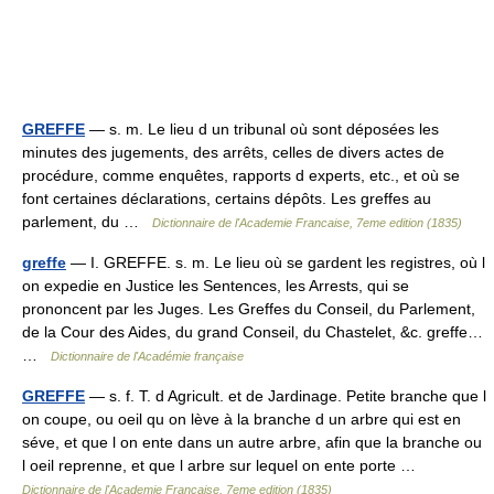
GREFFE
— s. m. Le lieu d un tribunal où sont déposées les
minutes des jugements, des arrêts, celles de divers actes de
procédure, comme enquêtes, rapports d experts, etc., et où se
font certaines déclarations, certains dépôts. Les greffes au
parlement, du …
Dictionnaire de l'Academie Francaise, 7eme edition (1835)
greffe
— I. GREFFE. s. m. Le lieu où se gardent les registres, où l
on expedie en Justice les Sentences, les Arrests, qui se
prononcent par les Juges. Les Greffes du Conseil, du Parlement,
de la Cour des Aides, du grand Conseil, du Chastelet, &c. greffe…
…
Dictionnaire de l'Académie française
GREFFE
— s. f. T. d Agricult. et de Jardinage. Petite branche que l
on coupe, ou oeil qu on lève à la branche d un arbre qui est en
séve, et que l on ente dans un autre arbre, afin que la branche ou
l oeil reprenne, et que l arbre sur lequel on ente porte …
Dictionnaire de l'Academie Francaise, 7eme edition (1835)