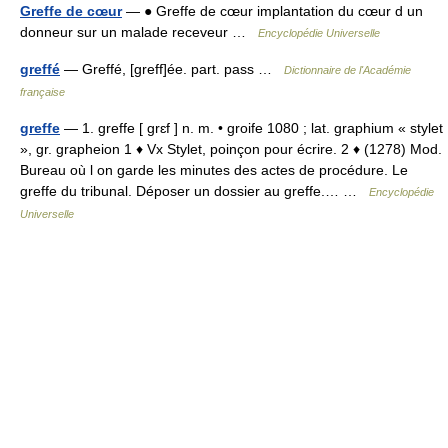
Greffe de cœur
— ● Greffe de cœur implantation du cœur d un
donneur sur un malade receveur …
Encyclopédie Universelle
greffé
— Greffé, [greff]ée. part. pass …
Dictionnaire de l'Académie
française
greffe
— 1. greffe [ grɛf ] n. m. • groife 1080 ; lat. graphium « stylet
», gr. grapheion 1 ♦ Vx Stylet, poinçon pour écrire. 2 ♦ (1278) Mod.
Bureau où l on garde les minutes des actes de procédure. Le
greffe du tribunal. Déposer un dossier au greffe.… …
Encyclopédie
Universelle