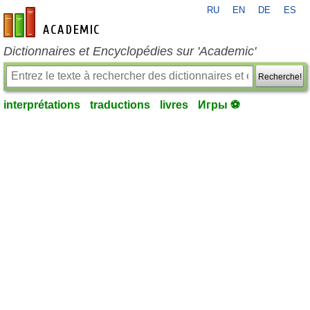
RU
EN
DE
ES
fr-academic.com
Dictionnaires et Encyclopédies sur 'Academic'
Recherche!
interprétations
traductions
livres
Игры ⚽